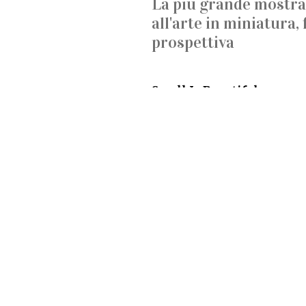
La più grande mostra
all'arte in miniatura,
prospettiva
Small Is Beautiful
Fino al 22 settembre alla Fa
La più grande mostra intern
forma d'arte che gioca con l
Vincent Bal e Danny Cortes.I
una visione del “dietro le 
ridotta, pieni
di
finezza e po
© myMilano - Riproduzion
Aggiornato il: 18/06/2024 12