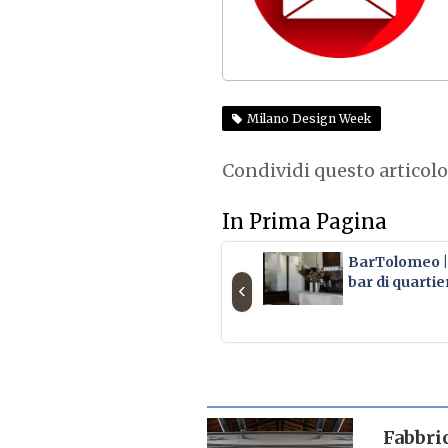
Milano Design Week
Condividi questo articolo
In Prima Pagina
BarTolomeo | 
bar di quartie
‹
SCHEDA LUOGO
Fabbri