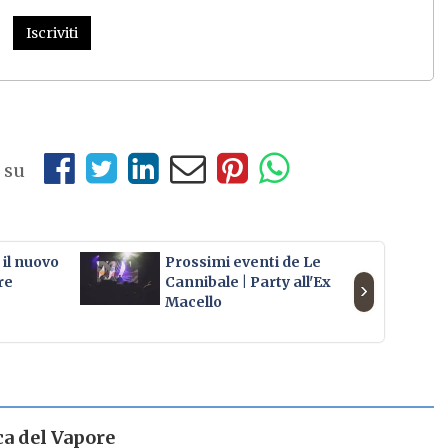
Iscriviti
 su
il nuovo
Prossimi eventi de Le
Ar
re
Cannibale | Party all'Ex
›
Macello
ca del Vapore