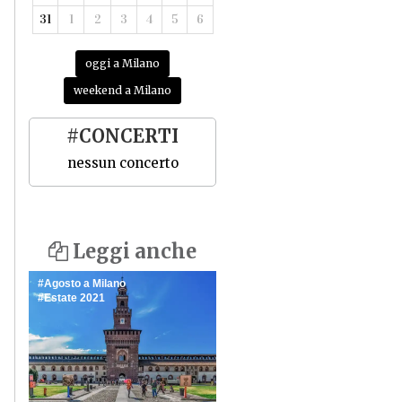
31
1
2
3
4
5
6
oggi a Milano
weekend a Milano
#CONCERTI
nessun concerto
Leggi anche
Agosto a Milano
Estate 2021