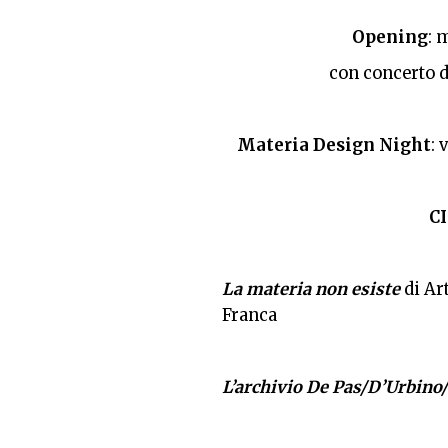
Opening
: 
con concerto
Materia
Design
Night
: 
C
La
materia
non esiste
di Ar
Franca
L’archivio De Pas/D’Urbin