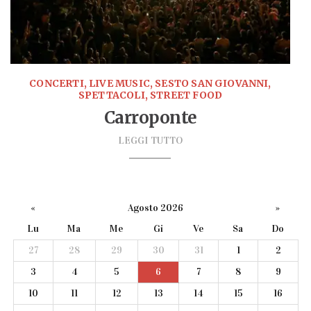
CONCERTI, LIVE MUSIC, SESTO SAN GIOVANNI,
SPETTACOLI, STREET FOOD
Carroponte
LEGGI TUTTO
«
Agosto 2026
»
Lu
Ma
Me
Gi
Ve
Sa
Do
27
28
29
30
31
1
2
3
4
5
6
7
8
9
10
11
12
13
14
15
16