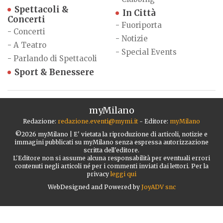
Spettacoli &
In Città
Concerti
-
Fuoriporta
-
Concerti
-
Notizie
-
A Teatro
-
Special Events
-
Parlando di Spettacoli
Sport & Benessere
myMilano
Redazione:
redazione.eventi@mymi.it
- Editore:
myMilano
©2026 myMilano | E' vietata la riproduzione di articoli, notizie e
immagini pubblicati su myMilano senza espressa autorizzazione
scritta dell'editore.
L'Editore non si assume alcuna responsabilità per eventuali errori
contenuti negli articoli né per i commenti inviati dai lettori. Per la
privacy
leggi qui
WebDesigned and Powered by
JoyADV snc