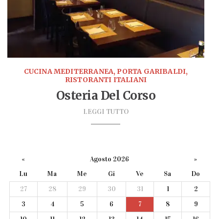
CUCINA MEDITERRANEA, PORTA GARIBALDI,
RISTORANTI ITALIANI
Osteria Del Corso
LEGGI TUTTO
«
Agosto 2026
»
Lu
Ma
Me
Gi
Ve
Sa
Do
27
28
29
30
31
1
2
3
4
5
6
7
8
9