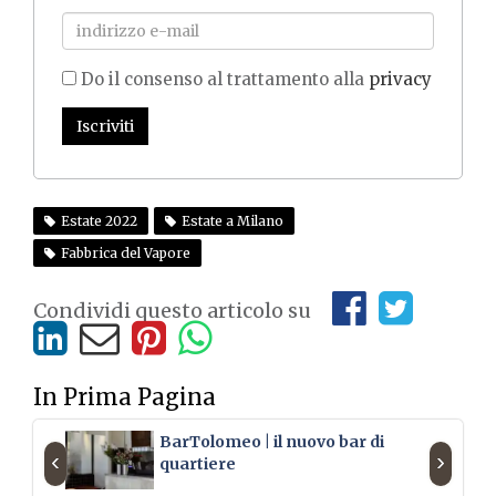
Do il consenso al trattamento alla
privacy
Iscriviti
Estate 2022
Estate a Milano
Fabbrica del Vapore
Condividi questo articolo su
In Prima Pagina
BarTolomeo | il nuovo bar di
‹
›
quartiere