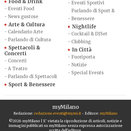
Food & Drink
-
Eventi Sportivi
-
Eventi Food
Parlando di Sport &
-
News gustose
-
Benessere
Arte & Cultura
Nightlife
-
Calendario Arte
-
Cocktail & DJSet
-
Parlando di Cultura
-
Clubbing
Spettacoli &
In Città
Concerti
-
Fuoriporta
-
Concerti
-
Notizie
-
A Teatro
-
Special Events
-
Parlando di Spettacoli
Sport & Benessere
myMilano
Redazione:
redazione.eventi@mymi.it
- Editore:
myMilano
©2026 myMilano | E' vietata la riproduzione di articoli, notizie e
immagini pubblicati su myMilano senza espressa autorizzazione
scritta dell'editore.