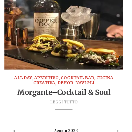
ALL DAY, APERITIVO, COCKTAIL BAR, CUCINA
CREATIVA, DEHOR, NAVIGLI
Morgante–Cocktail & Soul
LEGGI TUTTO
«
Agosto 2026
»