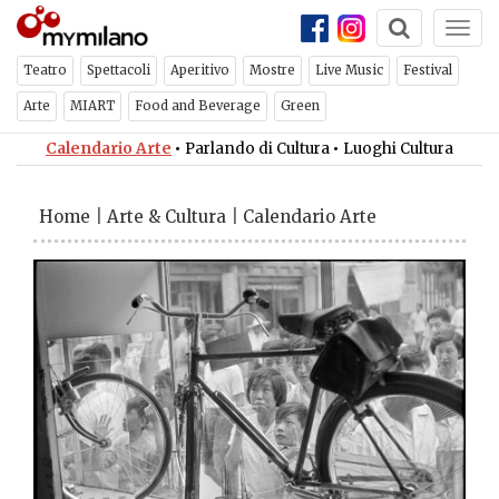
Togg
navi
Teatro
Spettacoli
Aperitivo
Mostre
Live Music
Festival
Arte
MIART
Food and Beverage
Green
Calendario Arte
•
Parlando di Cultura
•
Luoghi Cultura
Home
|
Arte & Cultura
|
Calendario Arte