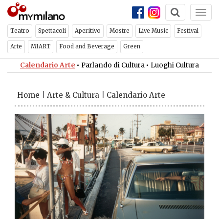
Togg
navi
Teatro
Spettacoli
Aperitivo
Mostre
Live Music
Festival
Arte
MIART
Food and Beverage
Green
Calendario Arte
•
Parlando di Cultura
•
Luoghi Cultura
Home
|
Arte & Cultura
|
Calendario Arte