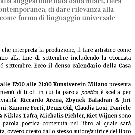
alla suggestione data dalla miart, fiera
ontemporanea, di dare rilevanza alla
 come forma di linguaggio universale
 che interpreta la produzione, il fare artistico come
ino alla fine di settembre includendo la Giornata
26 settembre.
Ecco il denso calendario della Casa
lle 17:00 alle 21:00
Kunstverein
Milano
presenta
 menù di titoli in cui la parola
poetica
è scelta per
vialità.
Riccardo Arena, Zbynek Baladran & Jiri
ni, Simone Forti, Deniz Gül, Claudia Losi, Daniele
 Niklas Tafra, Michalis Pichler, Riet Wijnen
sono
a parola poetica contenuta nel libro al quale sarà
ta, ovvero creato dallo stesso autore/autrice del libro