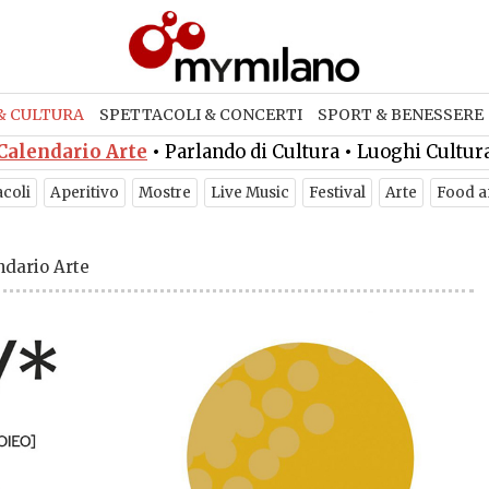
& CULTURA
SPETTACOLI & CONCERTI
SPORT & BENESSERE
Calendario Arte
•
Parlando di Cultura
•
Luoghi Cultur
acoli
Aperitivo
Mostre
Live Music
Festival
Arte
Food a
ndario Arte