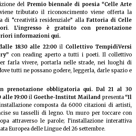
dizione del
Premio biennale di poesia
“Celle Arte
 viene tributato il riconoscimento viene offerta la
a di “creatività residenziale” alla
Fattoria di Celle
ori
.
L’ingresso è gratuito con prenotazione
eriori informazioni
qui
.
lle 18:30 alle 22:00
il
Collettivo TempidiVersi
ry”
con reading aperto a tutti i poeti. Il collettivo
r farla vivere, portarla nelle strade, nei luoghi di
ove tutti ne possano godere, leggerla, darle spazio e
on prenotazione obbligatoria
qui
. Dal 21 al 30
 alle 19:00
il
Goethe-Institut Mailand
presenta
“Il
’installazione composta da 6000 citazioni di artisti,
 incise su tasselli di legno. Un muro per toccare con
pa attraverso le parole; l’installazione interattiva
ata Europea delle Lingue del 26 settembre.