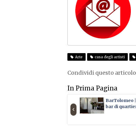
Arte
casa degli artisti
Condividi questo articolo
In Prima Pagina
BarTolomeo | 
bar di quartie
‹