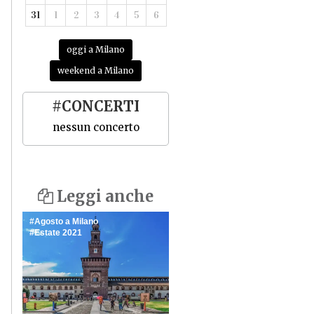
31
1
2
3
4
5
6
oggi a Milano
weekend a Milano
#CONCERTI
nessun concerto
Leggi anche
Agosto a Milano
Estate 2021