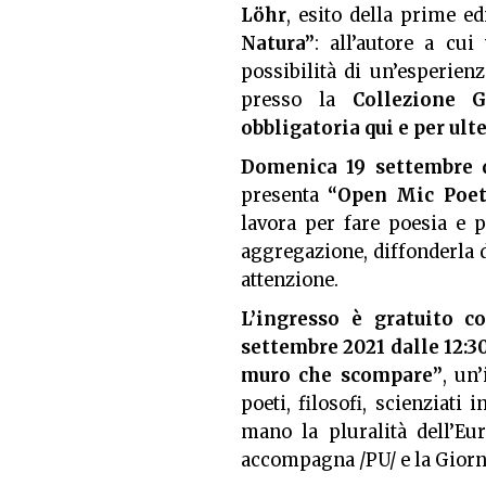
Löhr
, esito della prime e
Natura”
: all’autore a cui
possibilità di un’esperienz
presso la
Collezione G
obbligatoria
qui
e per ult
Domenica 19 settembre da
presenta
“Open Mic Poet
lavora per fare poesia e pe
aggregazione, diffonderla d
attenzione.
L’ingresso è gratuito c
settembre 2021 dalle 12:30
muro che scompare”
, un
poeti, filosofi, scienziati
mano la pluralità dell’Euro
accompagna /PU/ e la Giorn